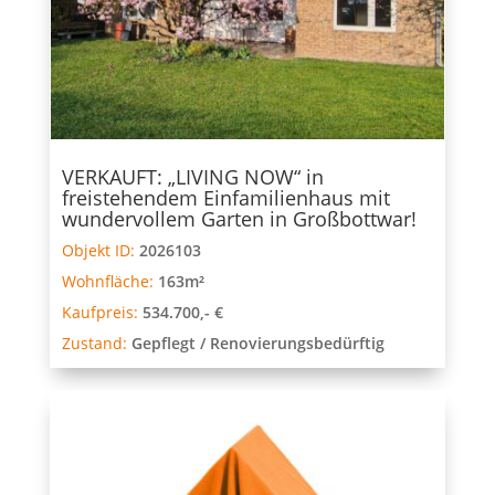
VERKAUFT: „LIVING NOW“ in
freistehendem Einfamilienhaus mit
wundervollem Garten in Großbottwar!
Objekt ID:
2026103
Wohnfläche:
163m²
Kaufpreis:
534.700,- €
Zustand:
Gepflegt / Renovierungsbedürftig