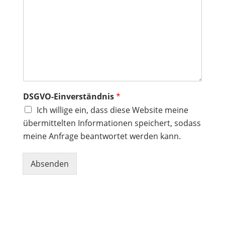
*
e
*
A
n
f
r
a
g
e
*
DSGVO-Einverständnis
*
Ich willige ein, dass diese Website meine
übermittelten Informationen speichert, sodass
meine Anfrage beantwortet werden kann.
Absenden