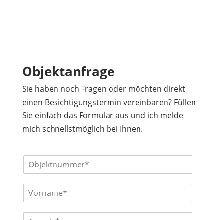
Objektanfrage
Sie haben noch Fragen oder möchten direkt
einen Besichtigungstermin vereinbaren? Füllen
Sie einfach das Formular aus und ich melde
mich schnellstmöglich bei Ihnen.
O
b
j
V
e
o
k
r
t
A
n
n