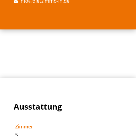
info@dietzimmo-ln.de

Ausstattung
Zimmer
5