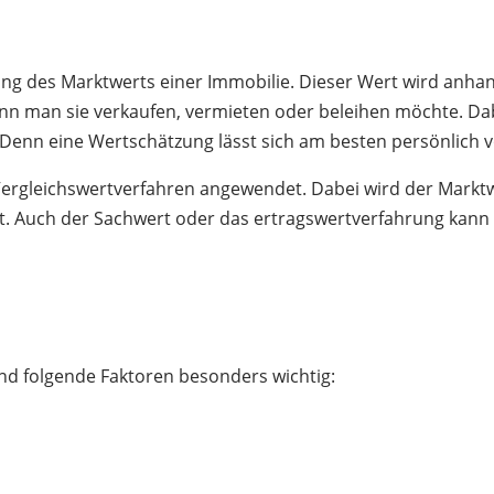
ung
des
Mark
tw
ert
s
e
iner
Imm
obil
ie
.
D
ies
er
W
ert
w
ird
an
ha
nn
man
s
ie
ver
k
au
fen
,
ver
m
iet
en
o
der
be
le
i
hen
m
ö
ch
te
.
Dab
n. Denn eine Wertschätzung lässt sich am besten persönlich 
Vergleichswertverfahren angewendet. Dabei wird der
Marktw
et. Auch der Sachwert oder das ertragswertverfahrung kan
ind folgende Faktoren besonders wichtig: