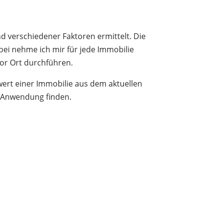
nd
vers
ch
ied
ener
F
ak
t
oren
er
mitt
elt
.
Die
ei nehme ich mir für jede Immobilie
vor Ort durchführen.
ert einer Immobilie aus dem aktuellen
n Anwendung finden.