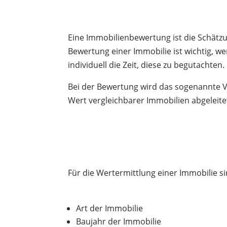
E
ine
Imm
obil
ien
b
ew
ert
ung
is
t
die
Sch
ä
tz
B
ew
ert
ung
e
iner
Imm
obil
ie
is
t
w
icht
ig
,
w
e
individuell die Zeit, diese zu begutachte
Bei der Bewertung wird das sogenannte 
Wert vergleichbarer Immobilien abgeleit
Für die Wertermittlung einer Immobilie s
Art der Immobilie
Baujahr der Immobilie