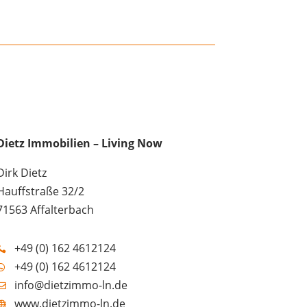
Dietz Immobilien – Living Now
Dirk Dietz
Hauffstraße 32/2
71563 Affalterbach
+49 (0) 162 4612124

+49 (0) 162 4612124

info@dietzimmo-ln.de

www.dietzimmo-ln.de
