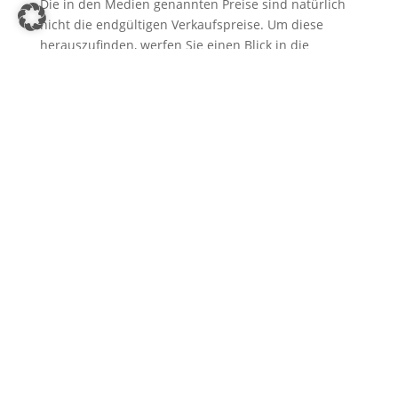
Die in den Medien genannten Preise sind natürlich
nicht die endgültigen Verkaufspreise. Um diese
herauszufinden, werfen Sie einen Blick in die
Kaufpreissammlungen Ihres regionalen
Gutachterausschusses für Grundstückswerte. Solche
Sammlungen können Sie für wenig Geld beim
Bezirksamt erwerben. Hier finden Sie die
tatsächlichen Verkaufspreise für ähnliche
Immobilien in Ihrer Region.
Individuelle Eigenschaften
der Immobilie
berücksichtigen
Die Schwierigkeit, die sich aus dem Vergleich Ihrer
Immobilie mit anderen Immobilien ergibt, besteht
darin, dass diese, so ähnlich sie auch sein mögen,
dennoch nicht gleich sind! Ihre Immobilie ist
einzigartig und es gibt mehrere Faktoren, die sie
noch deutlicher von anderen unterscheiden. Es