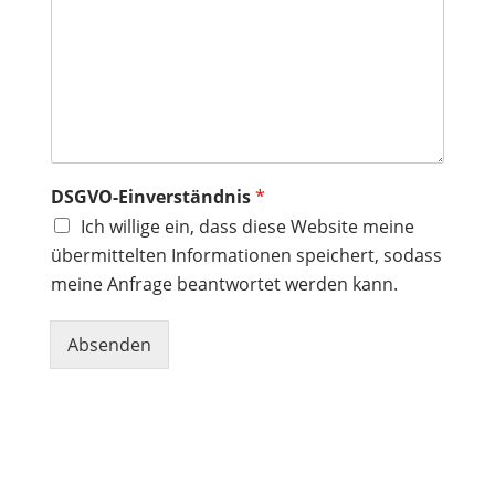
A
n
f
r
a
g
e
*
DSGVO-Einverständnis
*
Ich willige ein, dass diese Website meine
übermittelten Informationen speichert, sodass
meine Anfrage beantwortet werden kann.
Absenden