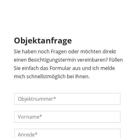
Objektanfrage
Sie haben noch Fragen oder möchten direkt
einen Besichtigungstermin vereinbaren? Füllen
Sie einfach das Formular aus und ich melde
mich schnellstmöglich bei Ihnen.
O
b
j
V
e
o
k
r
t
A
n
n
n