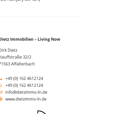
Dietz Immobilien – Living Now
Dirk Dietz
Hauffstraße 32/2
71563 Affalterbach
+49 (0) 162 4612124

+49 (0) 162 4612124

info@dietzimmo-ln.de

www.dietzimmo-ln.de
