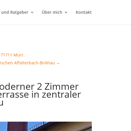
e und Ratgeber
Über mich
Kontakt
 71711 Murr.
schen Affalterbach-Birkhau
→
moderner 2 Zimmer
rasse in zentraler
u