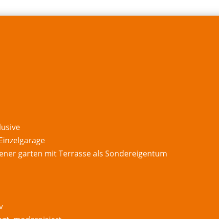
klusive
 Einzelgarage
igener garten mit Terrasse als Sondereigentum
v