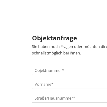
Objektanfrage
Sie haben noch Fragen oder möchten dire
schnellstmöglich bei Ihnen.
O
b
j
V
e
o
k
r
t
S
n
n
t
a
u
r
m
m