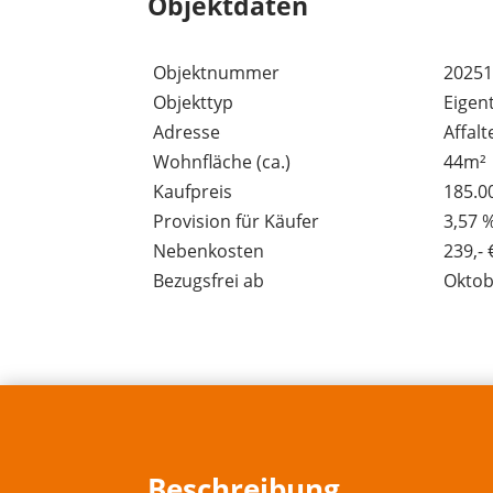
Objektdaten
Objektnummer
20251
Objekttyp
Eige
Adresse
Affal
Wohnfläche (ca.)
44m²
Kaufpreis
185.00
Provision für Käufer
3,57 
Nebenkosten
239,-
Bezugsfrei ab
Oktob
Beschreibung