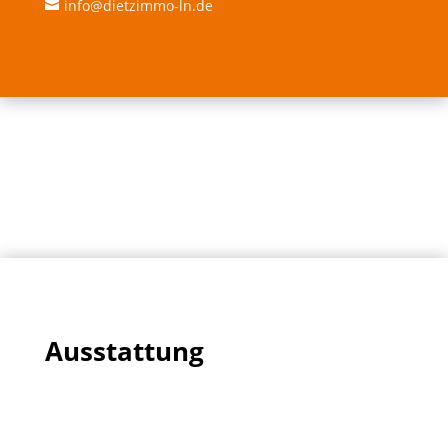
info@dietzimmo-ln.de

Ausstattung