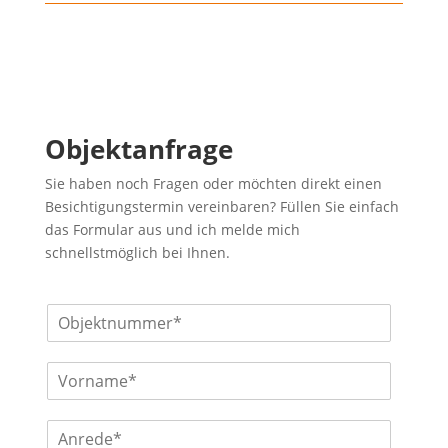
Objektanfrage
Sie haben noch Fragen oder möchten direkt einen
Besichtigungstermin vereinbaren? Füllen Sie einfach
das Formular aus und ich melde mich
schnellstmöglich bei Ihnen.
O
b
j
V
e
o
k
r
t
A
n
n