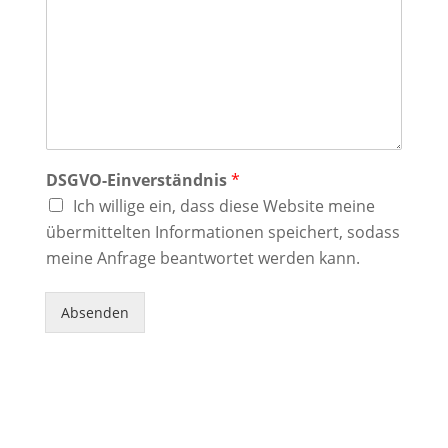
*
A
n
f
r
a
g
e
*
DSGVO-Einverständnis
*
Ich willige ein, dass diese Website meine
übermittelten Informationen speichert, sodass
meine Anfrage beantwortet werden kann.
Absenden