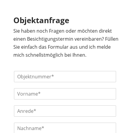
Objektanfrage
Sie haben noch Fragen oder möchten direkt
einen Besichtigungstermin vereinbaren? Füllen
Sie einfach das Formular aus und ich melde
mich schnellstmöglich bei Ihnen.
O
b
j
V
e
o
k
r
t
A
n
n
n
a
u
r
m
m
N
e
e
m
a
d
*