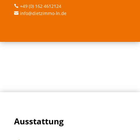
+49 (0) 162 4612124

info@dietzimmo-ln.de

Ausstattung