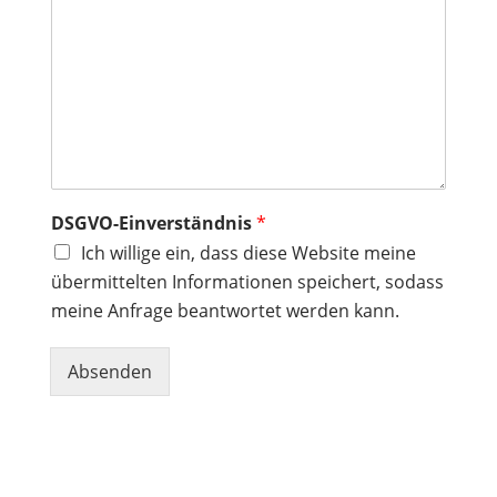
l
*
e
*
A
n
f
r
a
g
e
*
DSGVO-Einverständnis
*
Ich willige ein, dass diese Website meine
übermittelten Informationen speichert, sodass
meine Anfrage beantwortet werden kann.
Absenden