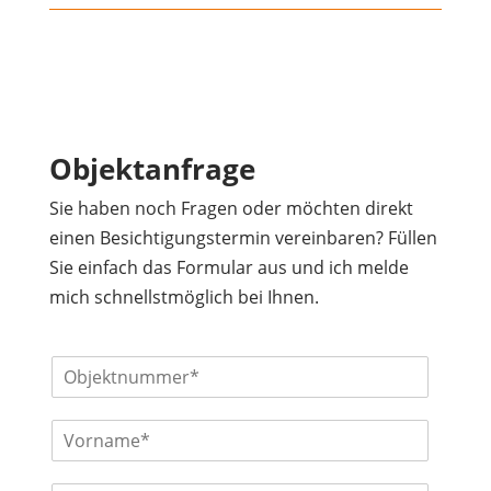
Objektanfrage
Sie haben noch Fragen oder möchten direkt
einen Besichtigungstermin vereinbaren? Füllen
Sie einfach das Formular aus und ich melde
mich schnellstmöglich bei Ihnen.
O
b
j
V
e
o
k
r
t